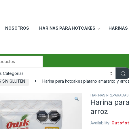
NOSOTROS
HARINAS PARA HOTCAKES
HARINAS
r:
 SIN GLUTEN
Harina para hotcakes platano amaranto y arro
HARINAS PREPARADAS
Harina par
arroz
Availability:
Out of s