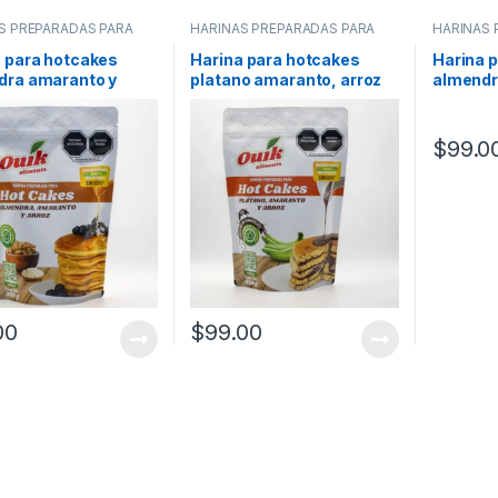
S PREPARADAS PARA
HARINAS PREPARADAS PARA
HARINAS 
ES SIN GLUTEN
HOTCAKES SIN GLUTEN
HOTCAKE
 para hotcakes
Harina para hotcakes
Harina 
dra amaranto y
platano amaranto, arroz
almendr
con chispas de chocolate
arroz y 
chocola
$
99.0
00
$
99.00