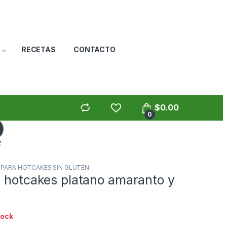
RECETAS
CONTACTO
$
0.00
0
z
 PARA HOTCAKES SIN GLUTEN
a hotcakes platano amaranto y
tock