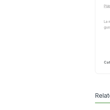
Plá
La 
gus
Cat
Rela