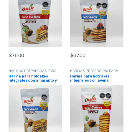
$
76.00
$
67.00
HARINAS PREPARADAS PARA
HARINAS PREPARADAS PARA
HOTCAKES (CONTIENEN
HOTCAKES (CONTIENEN
Harina para hotcakes
Harina para hotcakes
GLUTEN)
GLUTEN)
integrales con amaranto y
integrales con avena
chispas chocolate