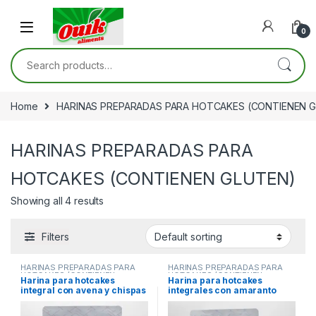
Skip to navigation
Skip to content
0
Search for:
Home
HARINAS PREPARADAS PARA HOTCAKES (CONTIENEN 
HARINAS PREPARADAS PARA
HOTCAKES (CONTIENEN GLUTEN)
Showing all 4 results
Filters
HARINAS PREPARADAS PARA
HARINAS PREPARADAS PARA
HOTCAKES (CONTIENEN
HOTCAKES (CONTIENEN
Harina para hotcakes
Harina para hotcakes
GLUTEN)
GLUTEN)
integral con avena y chispas
integrales con amaranto
de chocolate